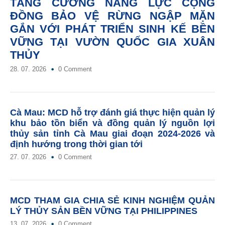
TĂNG CƯỜNG NĂNG LỰC CỘNG
ĐỒNG BẢO VỆ RỪNG NGẬP MẶN
GẮN VỚI PHÁT TRIỂN SINH KẾ BỀN
VỮNG TẠI VƯỜN QUỐC GIA XUÂN
THỦY
28. 07. 2026
0 Comment
Cà Mau: MCD hỗ trợ đánh giá thực hiện quản lý
khu bảo tồn biển và đồng quản lý nguồn lợi
thủy sản tỉnh Cà Mau giai đoạn 2024-2026 và
định hướng trong thời gian tới
27. 07. 2026
0 Comment
MCD THAM GIA CHIA SẺ KINH NGHIỆM QUẢN
LÝ THỦY SẢN BỀN VỮNG TẠI PHILIPPINES
13. 07. 2026
0 Comment