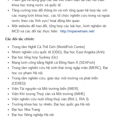
khoa học trong nước và quốc tế.
Tăng cường trao đổi thông tin và mở rộng quan hệ hợp tác với
các mạng lưới khoa học, các tổ chức nghiên cứu trong và ngoài
nước theo các lĩnh vực/ hoạt động liên quan.
Một website để trao đổi, tổng hợp các bài học, kinh nghiệm do
MCD và các đối tác thực hiện:
http://mpavietnam.net/
Các đối tác chính:
Trung tâm Nghề Cá Thế Giới (WorldFish Center)
Nhóm nghiên cứu quốc tế (ODG), Đại học East Angelia (Anh)
Đại học tổng hợp Sydney (Úc)
Mạng lưới công bằng Nghề cá Đông Nam Á (SEAFish)
Trung tâm nghiên cứu hệ sinh thái rừng ngập mặn (MERC), Đại
học sư phạm Hà nội
Trung tâm nghiên cứu, giáo dục môi trường và phát triển
(CERED)
Viện Tài nguyên và Môi trường biển (IMER)
Viện Khí tượng Thuỷ văn và Môi trường (IMHE)
Viện nghiên cứu nuôi trồng thuỷ sản (RIA 1, RIA 3)
Trường khoa học tự nhiên, Đại học quốc gia Hà nội
Đại học Nha Trang
Đại học Nông nghiệp Hà nội