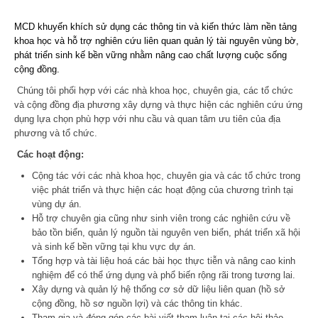
MCD khuyến khích sử dụng các thông tin và kiến thức làm nền tảng
khoa học và hỗ trợ nghiên cứu liên quan quản lý tài nguyên vùng bờ,
phát triển sinh kế bền vững nhằm nâng cao chất lượng cuộc sống
cộng đồng.
Chúng tôi phối hợp với các nhà khoa học, chuyên gia, các tổ chức
và cộng đồng địa phương xây dựng và thực hiện các nghiên cứu ứng
dụng lựa chọn phù hợp với nhu cầu và quan tâm ưu tiên của địa
phương và tổ chức.
Các hoạt động:
Cộng tác với các nhà khoa học, chuyên gia và các tổ chức trong
việc phát triển và thực hiện các hoạt động của chương trình tại
vùng dự án.
Hỗ trợ chuyên gia cũng như sinh viên trong các nghiên cứu về
bảo tồn biển, quản lý nguồn tài nguyên ven biển, phát triển xã hội
và sinh kế bền vững tại khu vực dự án.
Tổng hợp và tài liệu hoá các bài học thực tiễn và nâng cao kinh
nghiệm để có thể ứng dụng và phổ biến rộng rãi trong tương lai.
Xây dựng và quản lý hệ thống cơ sở dữ liệu liên quan (hồ sở
cộng đồng, hồ sơ nguồn lợi) và các thông tin khác.
Tham gia và đóng góp các bài viết tham luận tại các hội thảo