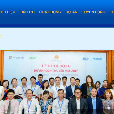
ỚI THIỆU
TIN TỨC
HOẠT ĐỘNG
DỰ ÁN
TUYỂN DỤNG
T
Ệ