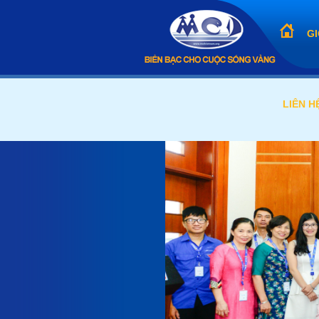
GI
LIÊN H