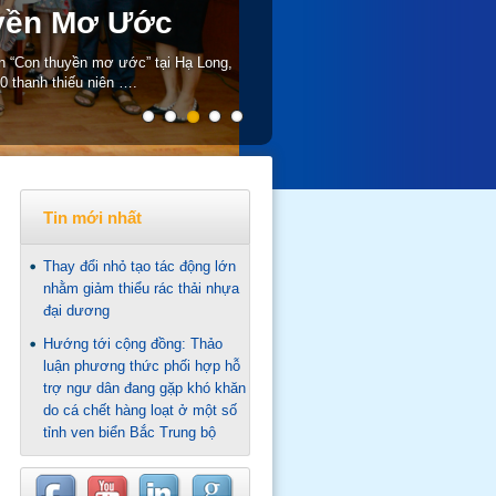
yền Mơ Ước
 “Con thuyền mơ ước” tại Hạ Long,
0 thanh thiếu niên ….
Tin mới nhất
Thay đổi nhỏ tạo tác động lớn
nhằm giảm thiểu rác thải nhựa
đại dương
Hướng tới cộng đồng: Thảo
luận phương thức phối hợp hỗ
trợ ngư dân đang gặp khó khăn
do cá chết hàng loạt ở một số
tỉnh ven biển Bắc Trung bộ