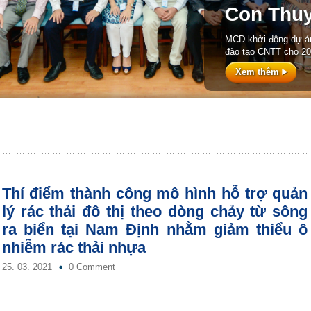
Con Thu
MCD khởi động dự án
đào tạo CNTT cho 20
Xem thêm
Thí điểm thành công mô hình hỗ trợ quản
lý rác thải đô thị theo dòng chảy từ sông
ra biển tại Nam Định nhằm giảm thiểu ô
nhiễm rác thải nhựa
25. 03. 2021
0 Comment