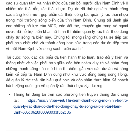
cao sự quan tâm và nhận thức của cán bộ, người dân Nam Định về ô
nhiễm rác thải rắn, rác thải nhựa. Dự án đã thử nghiêm thành công
các sáng kiến mới, góp phần cải thiện công tác quản lý rác thải nhựa
trong môi trường sông biển của tỉnh Nam Định. Chúng tôi đánh giá
cao những nỗ lực của MCD, các đối tác, chuyên gia trong và ngoài
nước đã hỗ trợ triển khai mô hình thí điểm quản lý rác thải theo dòng
chảy từ sông ra biển này. Chúng tôi mong rằng chúng ta sẽ tiếp tục
phối hợp chặt chẽ và thành công hơn nữa trong các dự án tiếp theo
vì một Nam Định với sông sạch- biển xanh.”
Tai cuộc họp, các đại biểu đã tiến hành thảo luận, trao đổi ý kiến và
thống nhất về việc phối hợp giữa các bên nhằm duy trì và nhân rộng
những thành công của mô hình thí điểm gắn với các dự án và sáng
kiến kế tiếp tại Nam Định cũng như khu vực đồng bằng sông Hồng,
để quản lý rác thải rắn hiệu quả hơn và góp phần thực hiện Kế hoạch
hành động quốc gia về quản lý rác thải nhựa đại dương.
Thông tin đăng tải trên các phương tiện truyền thông đại chúng
tại:
https://nss.vn/bai-viet/Thi-diem-thanh-cong-mo-hinh-ho-tro-
quan-ly-rac-thai-do-thi-theo-dong-chay-tu-song-ra-bien-tai-Nam-
Dinh-605c0618f80098033f5b2c05