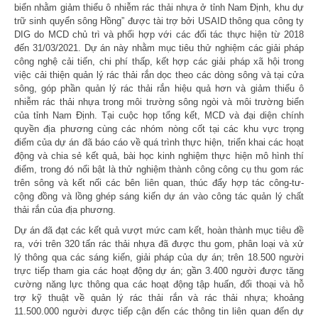
biển nhằm giảm thiểu ô nhiễm rác thải nhựa ở tỉnh Nam Định, khu dự
trữ sinh quyển sông Hồng” được tài trợ bởi USAID thông qua công ty
DIG do MCD chủ trì và phối hợp với các đối tác thực hiện từ 2018
đến 31/03/2021. Dự án này nhằm mục tiêu thử nghiệm các giải pháp
công nghệ cải tiến, chi phí thấp, kết hợp các giải pháp xã hội trong
việc cải thiện quản lý rác thải rắn dọc theo các dòng sông và tại cửa
sông, góp phần quản lý rác thải rắn hiệu quả hơn và giảm thiểu ô
nhiễm rác thải nhựa trong môi trường sông ngòi và môi trường biển
của tỉnh Nam Định. Tại cuộc họp tổng kết, MCD và đại diện chính
quyền địa phương cùng các nhóm nòng cốt tại các khu vực trọng
điểm của dự án đã báo cáo về quá trình thực hiện, triển khai các hoạt
động và chia sẻ kết quả, bài học kinh nghiệm thực hiện mô hình thí
điểm, trong đó nổi bật là thử nghiệm thành công công cụ thu gom rác
trên sông và kết nối các bên liên quan, thúc đẩy hợp tác công-tư-
cộng đồng và lồng ghép sáng kiến dự án vào công tác quản lý chất
thải rắn của địa phương.
Dự án đã đạt các kết quả vượt mức cam kết, hoàn thành mục tiêu đề
ra, với trên 320 tấn rác thải nhựa đã được thu gom, phân loại và xử
lý thông qua các sáng kiến, giải pháp của dự án; trên 18.500 người
trực tiếp tham gia các hoạt động dự án; gần 3.400 người được tăng
cường năng lực thông qua các hoạt động tập huấn, đối thoại và hỗ
trợ kỹ thuật về quản lý rác thải rắn và rác thải nhựa; khoảng
11.500.000 người được tiếp cận đến các thông tin liên quan đến dự