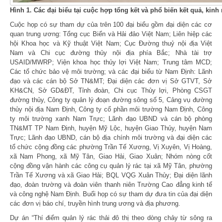
Hình 1. Các đại biểu tại cuộc hợp tổng kết và phổ biến kết quả, kin
Cuộc họp có sự tham dự của trên 100 đại biểu gồm đại diện các cơ
quan trung ương: Tổng cục Biển và Hải đảo Việt Nam; Liên hiệp các
hội Khoa học và Kỹ thuật Việt Nam; Cục Đường thuỷ nội địa Việt
Nam và Chi cục đường thủy nội địa phía Bắc; Nhà tài trợ
USAID/MWRP; Viện khoa học thủy lợi Việt Nam; Trung tâm MCD;
Các tổ chức bảo vệ môi trường; và các đại biểu từ Nam Định: Lãnh
đạo và các cán bộ Sở TN&MT; Đại diện các đơn vị Sở GTVT, Sở
KH&CN, Sở GD&ĐT, Tỉnh đoàn, Chi cục Thủy lợi, Phòng CSGT
đường thủy, Công ty quản lý đoạn đường sông số 5, Cảng vụ đường
thủy nội địa Nam Định, Công ty cổ phần môi trường Nam Định, Công
ty môi trường xanh Nam Trực; Lãnh đạo UBND và cán bộ phòng
TN&MT TP Nam Định, huyện Mỹ Lộc, huyện Giao Thủy, huyện Nam
Trực; Lãnh đạo UBND, cán bộ địa chính môi trường và đại diện các
tổ chức cộng đồng các phường Trần Tế Xương, Vị Xuyên, Vị Hoàng,
xã Nam Phong, xã Mỹ Tân, Giao Hải, Giao Xuân; Nhóm nòng cốt
cộng đồng vận hành các công cụ quản lý rác tại xã Mỹ Tân, phường
Trần Tế Xương và xã Giao Hải; BQL VQG Xuân Thủy; Đại diện lãnh
đạo, đoàn trường và đoàn viên thanh niên Trường Cao đẳng kinh tế
và công nghệ Nam Định. Buổi họp có sự tham dự đưa tin của đại diện
các đơn vị báo chí, truyền hình trung ương và địa phương.
Dự án “Thí điểm quản lý rác thải đô thị theo dòng chảy từ sông ra