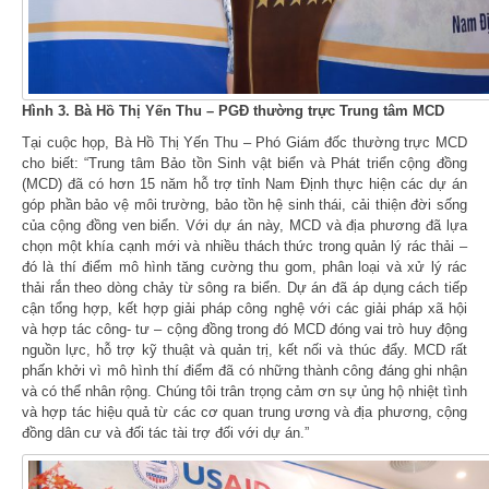
Hình 3. Bà Hồ Thị Yến Thu – PGĐ thường trực Trung tâm MCD
Tại cuộc họp, Bà Hồ Thị Yến Thu – Phó Giám đốc thường trực MCD
cho biết: “Trung tâm Bảo tồn Sinh vật biển và Phát triển cộng đồng
(MCD) đã có hơn 15 năm hỗ trợ tỉnh Nam Định thực hiện các dự án
góp phần bảo vệ môi trường, bảo tồn hệ sinh thái, cải thiện đời sống
của cộng đồng ven biển. Với dự án này, MCD và địa phương đã lựa
chọn một khía cạnh mới và nhiều thách thức trong quản lý rác thải –
đó là thí điểm mô hình tăng cường thu gom, phân loại và xử lý rác
thải rắn theo dòng chảy từ sông ra biển. Dự án đã áp dụng cách tiếp
cận tổng hợp, kết hợp giải pháp công nghệ với các giải pháp xã hội
và hợp tác công- tư – cộng đồng trong đó MCD đóng vai trò huy động
nguồn lực, hỗ trợ kỹ thuật và quản trị, kết nối và thúc đẩy. MCD rất
phấn khởi vì mô hình thí điểm đã có những thành công đáng ghi nhận
và có thể nhân rộng. Chúng tôi trân trọng cảm ơn sự ủng hộ nhiệt tình
và hợp tác hiệu quả từ các cơ quan trung ương và địa phương, cộng
đồng dân cư và đối tác tài trợ đối với dự án.”