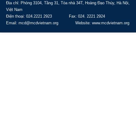
Địa chỉ: Phòng 3104, Tầng 31, Tòa nhà 34T, Hoàng Đạo Thúy, Hà Nội,
Việt Nam
Điện thoại: 024.2221 2923 Fax: 024. 2221 2924
Email: mcd@mcdvietnam.org Website: www.mcdvietnam.org