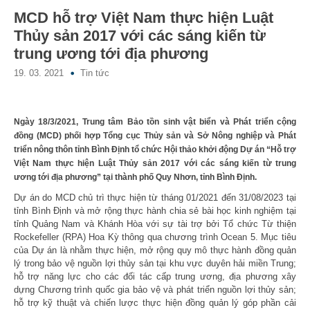
MCD hỗ trợ Việt Nam thực hiện Luật
Thủy sản 2017 với các sáng kiến từ
trung ương tới địa phương
19. 03. 2021
Tin tức
Ngày 18/3/2021, Trung tâm Bảo tồn sinh vật biển và Phát triển cộng
đồng (MCD) phối hợp Tổng cục Thủy sản và Sở Nông nghiệp và Phát
triển nông thôn tỉnh Bình Định tổ chức Hội thảo khởi động Dự án “Hỗ trợ
Việt Nam thực hiện Luật Thủy sản 2017 với các sáng kiến từ trung
ương tới địa phương” tại thành phố Quy Nhơn, tỉnh Bình Định.
Dự án do MCD chủ trì thực hiện từ tháng 01/2021 đến 31/08/2023 tại
tỉnh Bình Định và mở rộng thực hành chia sẻ bài học kinh nghiệm tại
tỉnh Quảng Nam và Khánh Hòa với sự tài trợ bởi Tổ chức Từ thiện
Rockefeller (RPA) Hoa Kỳ thông qua chương trình Ocean 5. Mục tiêu
của Dự án là nhằm thực hiện, mở rộng quy mô thực hành đồng quản
lý trong bảo vệ nguồn lợi thủy sản tại khu vực duyên hải miền Trung;
hỗ trợ năng lực cho các đối tác cấp trung ương, địa phương xây
dựng Chương trình quốc gia bảo vệ và phát triển nguồn lợi thủy sản;
hỗ trợ kỹ thuật và chiến lược thực hiện đồng quản lý góp phần cải