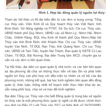
Hình 1. Hợp tác đồng quản lý nguồn lợi thủy 
Tham dự hội thảo có 40 đại biểu đến từ các đơn vị trung ương: Tổng
cục thủy sản, Viện Kinh tế và Quy hoạch thủy sản Việt Nam; tỉnh
Bình Định: Sở Nông nghiệp và PTNT, Sở Du lịch, Chi cục Thủy sản,
UBND thành phố Quy Nhơn, UBND các xã Nhơn Lý, Nhơn Hải, Nhơn
Châu, Ghềnh Ráng, BQL khu Kinh tế thành phố Quy Nhơn,Hiệp hội
Thủy sản tỉnh Bình Định; tỉnh Khánh Hòa: Chi cục Thủy sản, UBND
huyện Vạn Ninh, Tổ ĐQL Rạn Trào; tỉnh Quảng Nam: Chi cục Thủy
sản, UBND xã Tam Tiến, huyện Núi Thành, Ban quản lý KBTB Cù Lao
Chàm, Tổ ĐQL Bãi Hương; Đại diện Trung tâm MCD, chuyên gia tư
vấn và các đơn vị liên quan khác.
Tại Hội thảo, đại diện cơ quan quản lý nhà nước và các bên liên quan
tại địa phương đã chia sẻ những thực tiễn về bảo tồn và phát triển
nguồn lợi thủy sản phù hợp với điều kiện tự nhiên và xã hội của địa
phương mình, những kết quả, bài học kinh nghiệm liên quan đến đồng
quản lý; thảo luận, thống nhất kế hoạch triển thực hiện khai dự án,
sẵn sàng phối hợp, chia sẻ và trao đổi kinh nghiệm
Đại diện Tổng cục Thủy sản cho biết Đồng quản lý trong bảo vệ nguồn
lợi thủy sản là một phương thức quản lý nghề cá đã được chính thức
quy định tại Điều 10 Luật Thủy sản 2017 và Nghị định số 26/2019/NĐ-