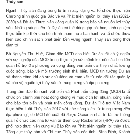
Thủy sản
Ngành Thủy sản đang trong lộ trình xây dựng và tổ chức thực hiện
Chương trình quốc gia Bảo vệ và Phát triển nguồn lợi thủy sản (2021-
2030) và Đề án Thực hiện đồng quản lý trong bảo vệ nguồn lợi thủy
sản. Những sáng kiến từ Dự án có thể đóng góp bài học, kinh nghiệm
thực tiễn kịp thời cho tiến trình tham mưu ban hành và tổ chức thực
hiện các chính sách phát triển bền vững ngành Thủy sản trong thời
gian tới.
Bà Nguyễn Thu Huệ, Giám đốc MCD cho biết Dự án rất có ý nghĩa
với sự nghiệp của MCD trong thực hiện sứ mệnh kết nối các bên liên
quan hỗ trợ địa phương và cộng đồng ven biển cải thiện chất lượng
cuộc sống, bảo vệ môi trường sinh thái biển. MCD tin tưởng Dự án
sẽ thành công khi có sự chủ động và cam kết từ các đối tác quản lý
và bảo vệ nguồn lợi thủy sản ở trung ương và địa phương.
Trung tâm Bảo tồn sinh vật biển và Phát triển cộng đồng (MCD) là tổ
chức phi chính phủ hoạt động không vì mục đích lợi nhuận, cống hiến
cho bảo tồn biển và phát triển cộng đồng. Dự án “Hỗ trợ Việt Nam
thực hiện Luật Thủy sản 2017 với các sáng kiến từ trung ương đến
địa phương”, do MCD đề xuất đã được Ocean 5 nhất trí tài trợ thông
qua Tổ chức các nhà tư vấn từ thiện Quỹ Rockerfellor (RPA) và được
phối hợp thực hiện cùng Vụ Bảo tồn và Phát triển nguồn lợi thủy sản,
Tổng cục thủy sản và Chi cục Thủy sản các tỉnh: Bình Định, Khánh