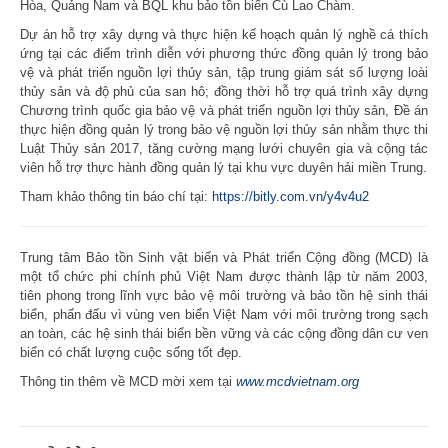
Hòa, Quảng Nam và BQL khu bảo tồn biển Cù Lao Chàm.
Dự án hỗ trợ xây dựng và thực hiện kế hoạch quản lý nghề cá thích
ứng tại các điểm trình diễn với phương thức đồng quản lý trong bảo
vệ và phát triển nguồn lợi thủy sản, tập trung giám sát số lượng loài
thủy sản và độ phủ của san hô; đồng thời hỗ trợ quá trình xây dựng
Chương trình quốc gia bảo vệ và phát triển nguồn lợi thủy sản, Đề án
thực hiện đồng quản lý trong bảo vệ nguồn lợi thủy sản nhằm thực thi
Luật Thủy sản 2017, tăng cường mạng lưới chuyên gia và cộng tác
viên hỗ trợ thực hành đồng quản lý tại khu vực duyên hải miền Trung.
Tham khảo thông tin báo chí tại:
https://bitly.com.vn/y4v4u2
Trung tâm Bảo tồn Sinh vật biển và Phát triển Cộng đồng (MCD) là
một tổ chức phi chính phủ Việt Nam được thành lập từ năm 2003,
tiên phong trong lĩnh vực bảo vệ môi trường và bảo tồn hệ sinh thái
biển, phấn đấu vì vùng ven biển Việt Nam với môi trường trong sạch
an toàn, các hệ sinh thái biển bền vững và các cộng đồng dân cư ven
biển có chất lượng cuộc sống tốt đẹp.
Thông tin thêm về MCD mời xem tại
www.mcdvietnam.org