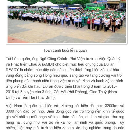
Toàn cảnh buổi lễ ra quân
Tại Lễ ra quân, ông Ngô Công Chính- Phó Viện trưởng Viện Quản lý
và Phát triển Châu Á (AMDI) cho biết mục tiêu chung của Dự án
READY là nhằm thúc đẩy các sáng kiến thích ứng biến đổi khí hậu
vùng đồng bằng sông Hồng hiệu quả, sáng tạo và tăng cường vai trò
tiên phong của thanh niên trong việc ra quyết định và hành động thích
ứng biến đổi khí hậu. Dự án được triển khai trong 3 năm từ 2015-
2018 tại 3 huyện của 3 tỉnh: Cát Hải (Hải Phòng), Giao Thuỷ (Nam
Định) và Tiền Hải (Thái Bình).
Việt Nam là quốc gia biển với đường bờ biển dài hơn 3200km và
3000 hòn đảo lớn nhỏ. Biển đóng góp vai trò trong nền kinh tế quốc
gia với những mũi nhọn về khai thác hải sản, du lịch và giao thương
hàng hải, cũng như vai trò về xã hội, an ninh và quốc phòng. Tuy
nhiên, hiện nay môi trường biển đang bị đe doạ nghiêm trọng do các