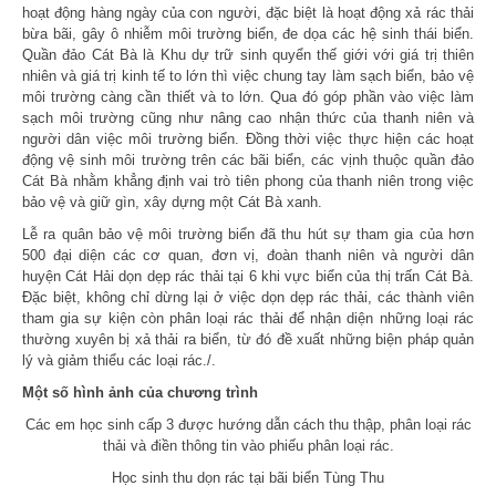
hoạt động hàng ngày của con người, đặc biệt là hoạt động xả rác thải
bừa bãi, gây ô nhiễm môi trường biển, đe dọa các hệ sinh thái biển.
Quần đảo Cát Bà là Khu dự trữ sinh quyển thế giới với giá trị thiên
nhiên và giá trị kinh tế to lớn thì việc chung tay làm sạch biển, bảo vệ
môi trường càng cần thiết và to lớn. Qua đó góp phần vào việc làm
sạch môi trường cũng như nâng cao nhận thức của thanh niên và
người dân việc môi trường biển. Đồng thời việc thực hiện các hoạt
động vệ sinh môi trường trên các bãi biển, các vịnh thuộc quần đảo
Cát Bà nhằm khẳng định vai trò tiên phong của thanh niên trong việc
bảo vệ và giữ gìn, xây dựng một Cát Bà xanh.
Lễ ra quân bảo vệ môi trường biển đã thu hút sự tham gia của hơn
500 đại diện các cơ quan, đơn vị, đoàn thanh niên và người dân
huyện Cát Hải dọn dẹp rác thải tại 6 khi vực biển của thị trấn Cát Bà.
Đặc biệt, không chỉ dừng lại ở việc dọn dẹp rác thải, các thành viên
tham gia sự kiện còn phân loại rác thải để nhận diện những loại rác
thường xuyên bị xả thải ra biển, từ đó đề xuất những biện pháp quản
lý và giảm thiểu các loại rác./.
Một số hình ảnh của chương trình
Các em học sinh cấp 3 được hướng dẫn cách thu thập, phân loại rác
thải và điền thông tin vào phiếu phân loại rác.
Học sinh thu dọn rác tại bãi biển Tùng Thu