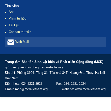
đánh giá rủi ro
Thư viện
sinh thái (ERA)
Hội thi tìm hiểu
Ảnh
- Hà Nội
khu bảo tồn
08/2013
Phim tư liệu
thiên nhiên
Tiền Hải và
Tài liệu
Lễ hội Đình
khu dự trữ sinh
làng Phù Long
Con tàu tri thức
quyển sông
-07/2013
Hồng - Thái
Lễ tổng kết
Web Mail
Bình 08/2013
cuộc thi dự án
"Con thuyền
mơ ước"
Tập huấn giám
Trung tâm Bảo tồn Sinh vật biển và Phát triển Cộng đồng (MCD)
sát rạn san hô
giữ bản quyền nội dung trên website này
Rạn Trào
08/2013
Địa chỉ: Phòng 3104, Tầng 31, Tòa nhà 34T, Hoàng Đạo Thúy, Hà Nội,
Tập huấn quản
Việt Nam
lý kinh tế hộ
Điện thoại: 024.2221 2923 Fax: 024. 2221 2924
gia đình - Nam
Định
Email: mcd@mcdvietnam.org Website: www.mcdvietnam.org
Tập huấn quản
lý kinh tế hộ
gia đình - Rạn
Trào
Tập huấn về
thích ứng với