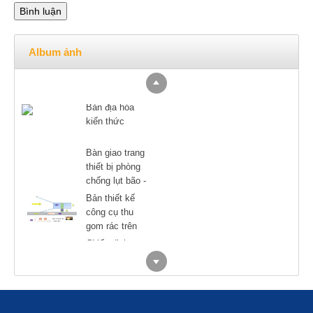
Album ảnh
Bản địa hóa
kiến thức
Bàn giao trang
thiết bị phòng
chống lụt bão -
Nam Định
Bản thiết kế
công cụ thu
gom rác trên
sông
Chiến dịch
truyền thông
nâng cao nhận
thức cộng
Đoàn học sinh
đồng về biến
Hàn Quốc đến